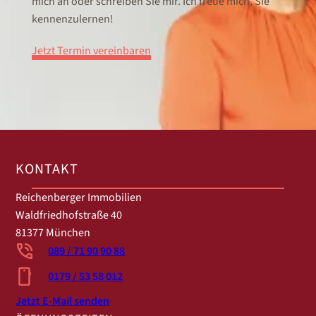
mich an oder schreiben Sie mir. Ich freue mich, Sie
kennenzulernen!
Jetzt Termin vereinbaren
KONTAKT
Reichenberger Immobilien
Waldfriedhofstraße 40
81377 München
089 / 71 90 90 88
0179 / 53 58 012
Jetzt E-Mail senden