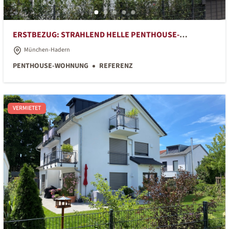
ERSTBEZUG: STRAHLEND HELLE PENTHOUSE-
WOHNUNG IN RUHIGER GRÜNER LAGE
München-Hadern
PENTHOUSE-WOHNUNG
REFERENZ
VERMIETET