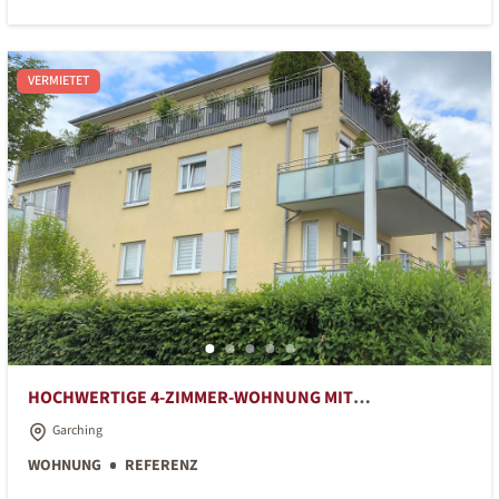
VERMIETET
HOCHWERTIGE 4-ZIMMER-WOHNUNG MIT
GROSSZÜGIGEM GRUNDRISS UND TOLLEM SÜDBALKON
Garching
WOHNUNG
REFERENZ