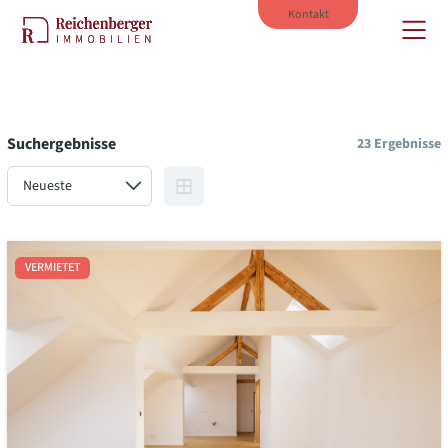
Kontakt
ÜBER MICH
Suchergebnisse
23 Ergebnisse
IMMOBILIEN
VERKAUF
VERMIETUNG
VERMIETET
AKTUELLES