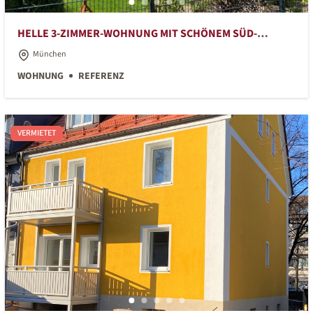
HELLE 3-ZIMMER-WOHNUNG MIT SCHÖNEM SÜD-
BALKON IN GRÜNER LAGE
München
WOHNUNG
REFERENZ
VERMIETET