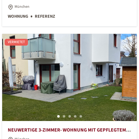
RÜCKGEBÄUDE
München
WOHNUNG
REFERENZ
VERMIETET
NEUWERTIGE 3-ZIMMER- WOHNUNG MIT GEPFLEGTEM
SÜDGARTEN