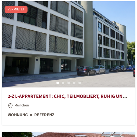
VERMIETET
2-ZI.-APPARTEMENT: CHIC, TEILMÖBLIERT, RUHIG UND
ZENTRAL
München
WOHNUNG
REFERENZ