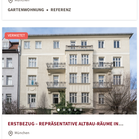
München
GARTENWOHNUNG
REFERENZ
VERMIETET
ERSTBEZUG – REPRÄSENTATIVE ALTBAU-RÄUME IN
SCHWABING
München